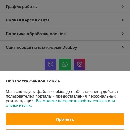
График работы
Полная версия сайта
Политика обработки cookies
Сайт создан на платформе Deal.by
Обработка файлов cookie
Информация для покупателя
Мы используем файлы cookies для обеспечения удобства
Юридическое лицо:
ОБЩЕСТВО С ДОПОЛНИТЕЛЬНОЙ
пользователей портала и предоставления персональных
ОТВЕТСТВЕННОСТЬЮ «АГРОСЕМСЕРВИС плюс»
рекомендаций.
Вы можете настроить файлы cookies или
220015, г. Минск, ул. Гурского 30, пом 28
отключить их.
Регистрационный номер ЕГР: 190692951
Принять
УНП: 190692951