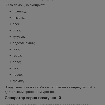
С его помощью очищают:
пшеницу;
ячмень;
овес;
рожь;
кукурузу;
подсолнечник;
сою;
горох;
рапс;
лен;
просо;
гречиху.
Воздушная очистка особенно эффективна перед сушкой и
длительным хранением урожая.
Сепаратор зерна воздушный
Современные воздушные сепараторы обладают рядом