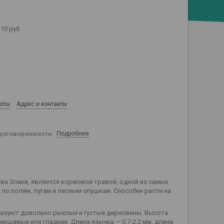
10 руб
боты
Адрес и контакты
договоренности
Подробнее
тва Злаки, является кормовой травой, одной из самых
 по полям, лугам и лесным опушкам. Способен расти на
бразуют довольно рыхлые и густые дерновины. Высота
шершавые или гладкие. Длина язычка — 0,7-2,2 мм, длина