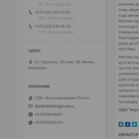
метелки д
А1, Мессенджеры
6 мм, яйц
+375 (33) 301-61-61
году жизни
МТС, Мессенджеры
Мятлик лу
+375 (29) 246-92-33
он входит 
Семена нач
МТС, Мессенджеры
благодаря
виде дост
пастбищ.
Мятлик лу
ул. Гурского, 30, пом. 28, Минск,
достаточн
Беларусь
густой тра
зеленоват
Для созда
красной, 
луговой с 
зависимос
ОДО «Агросемсервис Плюс»
площадку.
80292469233@mail.ru
ОДО "Агро
+375296696937
+375292326161
ХАРАКТЕ