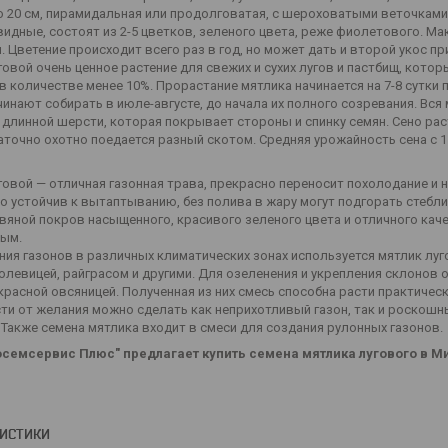
о 20 см, пирамидальная или продолговатая, с шероховатыми веточками, 
евидные, состоят из 2-5 цветков, зеленого цвета, реже фиолетового. М
. Цветение происходит всего раз в год, но может дать и второй укос п
говой очень ценное растение для свежих и сухих лугов и пастбищ, кото
в количестве менее 10%. Прорастание мятлика начинается на 7-8 сутки 
инают собирать в июле-августе, до начала их полного созревания. Вся
 длинной шерсти, которая покрывает стороны и спинку семян. Сено рас
аточно охотно поедается разный скотом. Средняя урожайность сена с 1 
говой — отличная газонная трава, прекрасно переносит похолодание и 
о устойчив к вытаптыванию, без полива в жару могут подгорать стебл
вяной покров насыщенного, красивого зеленого цвета и отличного качес
ым.
ния газонов в различных климатических зонах используется мятлик луго
полевицей, райграсом и другими. Для озеленения и укрепления склонов
красной овсяницей. Полученная из них смесь способна расти практически
ти от желания можно сделать как неприхотливый газон, так и роскошный
 Также семена мятлика входит в смеси для создания рулонных газонов.
семсервис Плюс" предлагает купить семена мятлика лугового в М
РИСТИКИ