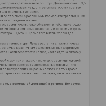
которые сидят вместе по 3-5 штук. Длина колосьев — 3,5-
аксимальное развитие достигается на втором и третьем
ри благоприятных условиях.
рый сеют в смеси с различными кормовыми травами, к ним
после проведения посева.
 масса семян очень легко сбивается в небольшие грудки
тения богаты белковые вещества, и в свежем и в сухом
гектара — 1,6 тонн. Кроме того мятлик хорош для
низкие температуры. Лучше растет на влажных почвах,
и. Устойчив к различным болезням. Мятлик формирует
тва. Расти перестает в ноябре, часто идет на зимовку
вой с другими злаками, например, с овсяницы луговой,
 очень часто советуют использовать в смеси мятлик
 во всех условиях, на разных почвах. Из этих трав в
 партер, как газон в тенистом парке, так и спортивную
инске, с возможной доставкой в регионы Беларуси.