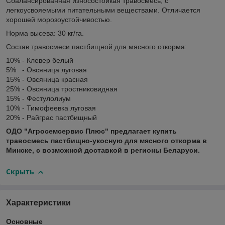
Сбалансированная износостойкая травосмесь, с
легкоусвояемыми питательными веществами. Отличается
хорошей морозоустойчивостью.
Норма высева: 30 кг/га.
Состав травосмеси пастбищной для мясного откорма:
10% - Клевер белый
5% - Овсяница луговая
15% - Овсяница красная
25% - Овсяница тростниковидная
15% - Фестулолиум
10% - Тимофеевка луговая
20% - Райграс пастбищный
ОДО "Агросемсервис Плюс" предлагает купить
травосмесь пастбищно-укосную для мясного откорма
в
Минске, с возможной доставкой в регионы Беларуси.
Скрыть
Характеристики
Основные