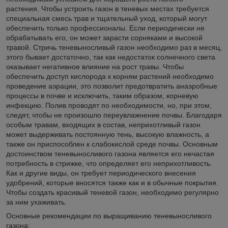
растения. Чтобы устроить газон в теневых местах требуется
специальная смесь трав и тщательный уход, который могут
обеспечить только профессионалы. Если периодически не
обрабатывать его, он может зарасти сорняками и высокой
травой. Стричь теневыносливый газон необходимо раз в месяц,
этого бывает достаточно, так как недостаток солнечного света
оказывает негативное влияние на рост травы. Чтобы
обеспечить доступ кислорода к корням растений необходимо
проведение аэрации, это позволит предотвратить анаэробные
процессы в почве и исключить, таким образом, корневую
инфекцию. Полив проводят по необходимости, но, при этом,
следят, чтобы не произошло переувлажнение почвы. Благодаря
особым травам, входящих в состав, неприхотливый газон
может выдерживать постоянную тень, высокую влажность, а
также он приспособлен к слабокислой среде почвы. Основным
достоинством теневыносливого газона является его нечастая
потребность в стрижке, что определяет его неприхотливость.
Как и другие виды, он требует периодического внесения
удобрений, которые вносятся также как и в обычные покрытия.
Чтобы создать красивый теневой газон, необходимо регулярно
за ним ухаживать.
Основные рекомендации по выращиванию теневыносливого
газона: