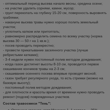
- оптимальный период высева начало весны, средина осени;
- на участке удалить сорняки, камни, мусор;
- грунт перекопать на глубину 15-20 см, поверхность выровнять
граблями;
- накануне высева травы нужно хорошо полить земельный
участок;
- уплотнить катком или притоптать;
- равномерно распределить семена по всему участку (норма
высева 30 — 50 г на 1 кв.м.);
- посев проводить перекрестно;
- провести прикатывание засеянного участка (лучше
ребристыми катками);
- 3-4 недели нужен постоянный полив методом дождевания;
- когда газон достигнет высоты 8-10 см, проводится первое
скашивание кончиков травы на 2-3 см;
- скашивание осеннего посева впервые проводят весной;
- газон требует регулярного ухода, то есть стрижки (можно на
базовую высоту);
- постоянный полив методом дождевания;
- для плотности и красоты время от времени нужно проводить
ремонт (подсев) поврежденных участков.
Состав травосмеси "Тень":