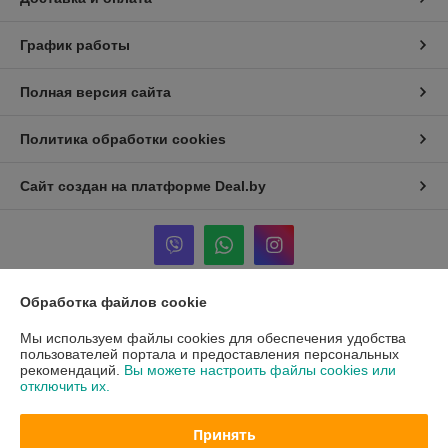
График работы
Полная версия сайта
Политика обработки cookies
Сайт создан на платформе Deal.by
Обработка файлов cookie
Информация для покупателя
Мы используем файлы cookies для обеспечения удобства
Юридическое лицо:
ОБЩЕСТВО С ДОПОЛНИТЕЛЬНОЙ
пользователей портала и предоставления персональных
ОТВЕТСТВЕННОСТЬЮ «АГРОСЕМСЕРВИС плюс»
рекомендаций.
Вы можете настроить файлы cookies или
220015, г. Минск, ул. Гурского 30, пом 28
отключить их.
Регистрационный номер ЕГР: 190692951
Принять
УНП: 190692951